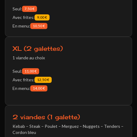
Seul:
7,50 €
Avec frites:
9,00 €
En menu:
10,50 €
XL (2 galettes)
1 viande au choix
Seul:
11,00 €
Avec frites:
12,50 €
En menu:
14,00 €
2 viandes (1 galette)
Kebab – Steak – Poulet – Merguez – Nuggets – Tenders –
Cordon bleu