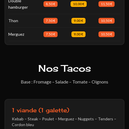
Double
8,50 €
10,00 €
11,50 €
hamburger
Thon
7,50 €
9,00 €
10,50 €
Merguez
7,50 €
9,00 €
10,50 €
Nos Tacos
Base : Fromage – Salade – Tomate – Oignons
1 viande (1 galette)
Kebab – Steak – Poulet – Merguez – Nuggets – Tenders –
Cordon bleu