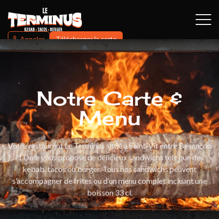
Appeler
Télécharger la carte
Notre Carte &
Menu
Votre restaurant Le Terminus situé à Saint-Vit entre Besançon
et Dole vous propose de délicieux sandwichs tels que des
kebab, tacos ou burger. Tous nos sandwichs peuvent
s’accompagner de frites ou d’un menu complet incluant une
boisson 33 cl.